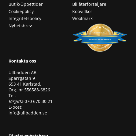
Butik/Öppettider
Bli återförsäljare
Cookiepolicy
Köpvillkor
Integritetspolicy
Woolmark
Nyhetsbrev
Kontakta oss
Ullbädden AB
Spärrgatan 9
653 41 Karlstad.
Org. nr 556588-6826
Tel.
Birgitta
070 670 30 21
E-post:
info@ullbadden.se
Få vårt nyhetsbrev