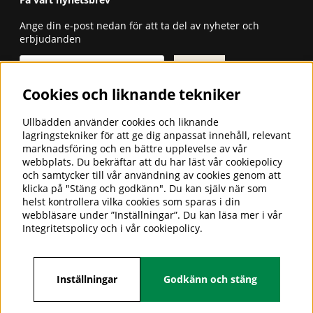
Ange din e-post nedan för att ta del av nyheter och
erbjudanden
Skicka
Cookies och liknande tekniker
ULLBÄDDEN - SÄNGKLÄDER FÖR
GOD SÖMN
Ullbädden använder cookies och liknande
lagringstekniker för att ge dig anpassat innehåll, relevant
Ullbädden AB är ett företag som
marknadsföring och en bättre upplevelse av vår
importerar och säljer sängkläder i
webbplats. Du bekräftar att du har läst vår cookiepolicy
cashmere-, camel-, alpacka- och
och samtycker till vår användning av cookies genom att
merinoull för en god och hälsosam
klicka på "Stäng och godkänn". Du kan själv när som
sömn.
helst kontrollera vilka cookies som sparas i din
webbläsare under ”Inställningar”. Du kan läsa mer i vår
Hos oss hittar du även överdrag till husbilsstolen,
Integritetspolicy
och i vår
cookiepolicy
.
stolsdynor, morgonrockar, tofflor, barnåkpåsar m.m. i
merinoull. Vi har 25 års branscherfarenhet.
Inställningar
Godkänn och stäng
Följ oss på facebook.
https://www.facebook.com/ullbadden