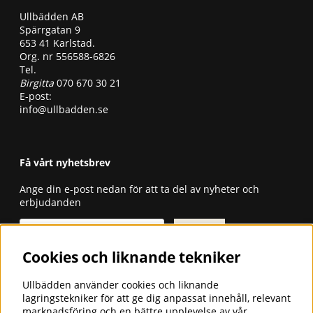
Ullbädden AB
Spärrgatan 9
653 41 Karlstad.
Org. nr 556588-6826
Tel.
Birgitta
070 670 30 21
E-post:
info@ullbadden.se
Få vårt nyhetsbrev
Ange din e-post nedan för att ta del av nyheter och
erbjudanden
Skicka
Cookies och liknande tekniker
ULLBÄDDEN - SÄNGKLÄDER FÖR
GOD SÖMN
Ullbädden använder cookies och liknande
lagringstekniker för att ge dig anpassat innehåll, relevant
Ullbädden AB är ett företag som
marknadsföring och en bättre upplevelse av vår
importerar och säljer sängkläder i