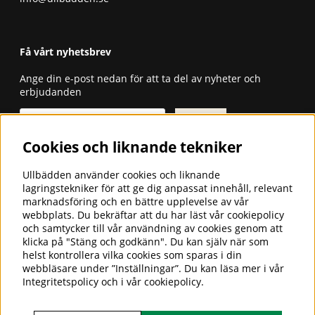
Få vårt nyhetsbrev
Ange din e-post nedan för att ta del av nyheter och
erbjudanden
Skicka
Cookies och liknande tekniker
ULLBÄDDEN - SÄNGKLÄDER FÖR
GOD SÖMN
Ullbädden använder cookies och liknande
lagringstekniker för att ge dig anpassat innehåll, relevant
Ullbädden AB är ett företag som
marknadsföring och en bättre upplevelse av vår
importerar och säljer sängkläder i
webbplats. Du bekräftar att du har läst vår cookiepolicy
cashmere-, camel-, alpacka- och
och samtycker till vår användning av cookies genom att
merinoull för en god och hälsosam
klicka på "Stäng och godkänn". Du kan själv när som
sömn.
helst kontrollera vilka cookies som sparas i din
webbläsare under ”Inställningar”. Du kan läsa mer i vår
Hos oss hittar du även överdrag till husbilsstolen,
Integritetspolicy
och i vår
cookiepolicy
.
stolsdynor, morgonrockar, tofflor, barnåkpåsar m.m. i
merinoull. Vi har 25 års branscherfarenhet.