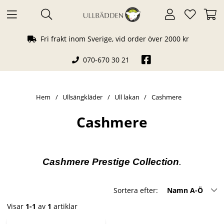
Fri frakt inom Sverige, vid order över 2000 kr
070-670 30 21
Hem
Ullsängkläder
Ull lakan
Cashmere
Cashmere
Cashmere Prestige Collection
.
Sortera efter:
Namn A-Ö
Visar
1-1
av
1
artiklar