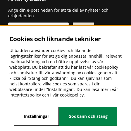
Ange din e-post nedan för att ta del av nyheter och
erbjudanden
Skicka
Cookies och liknande tekniker
ULLBÄDDEN - SÄNGKLÄDER FÖR
GOD SÖMN
Ullbädden använder cookies och liknande
lagringstekniker för att ge dig anpassat innehåll, relevant
Ullbädden AB är ett företag som
marknadsföring och en bättre upplevelse av vår
importerar och säljer sängkläder i
webbplats. Du bekräftar att du har läst vår cookiepolicy
cashmere-, camel-, alpacka- och
och samtycker till vår användning av cookies genom att
merinoull för en god och hälsosam
klicka på "Stäng och godkänn". Du kan själv när som
sömn.
helst kontrollera vilka cookies som sparas i din
webbläsare under ”Inställningar”. Du kan läsa mer i vår
Hos oss hittar du även överdrag till husbilsstolen,
Integritetspolicy
och i vår
cookiepolicy
.
stolsdynor, morgonrockar, tofflor, barnåkpåsar m.m. i
merinoull. Vi har 25 års branscherfarenhet.
Inställningar
Godkänn och stäng
Följ oss på facebook.
https://www.facebook.com/ullbadden