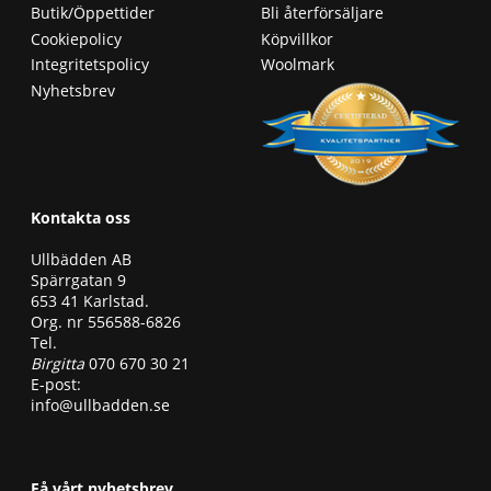
Butik/Öppettider
Bli återförsäljare
Cookiepolicy
Köpvillkor
Integritetspolicy
Woolmark
Nyhetsbrev
Kontakta oss
Ullbädden AB
Spärrgatan 9
653 41 Karlstad.
Org. nr 556588-6826
Tel.
Birgitta
070 670 30 21
E-post:
info@ullbadden.se
Få vårt nyhetsbrev