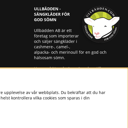
ULLBÄDDEN -
SÄNGKLÄDER FÖR
GOD SÖMN
Ullbädden AB är ett
företag som importerar
och säljer sängkläder i
cashmere-, camel-,
alpacka- och merinoull för en god och
hälsosam sömn.
Hos oss hittar du även överdrag till
husbilsstolen, stolsdynor, morgonrockar,
tofflor, barnåkpåsar m.m. i merinoull. Vi har
25 års branscherfarenhet.
a del av
re upplevelse av vår webbplats. Du bekräftar att du har
helst kontrollera vilka cookies som sparas i din
Skicka