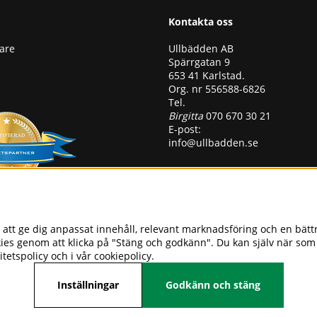
Kontakta oss
Ullbädden AB
jare
Spärrgatan 9
653 41 Karlstad.
Org. nr 556588-6826
Tel.
Birgitta
070 670 30 21
E-post:
info@ullbadden.se
Få vårt nyhetsbrev
Ange din e-post nedan för att t
att ge dig anpassat innehåll, relevant marknadsföring och en bätt
nyheter och erbjudanden
kies genom att klicka på "Stäng och godkänn". Du kan själv när som 
itetspolicy
och i vår
cookiepolicy
.
Inställningar
Godkänn och stäng
Följ oss på facebook.
https://www.facebook.com/ullbadden