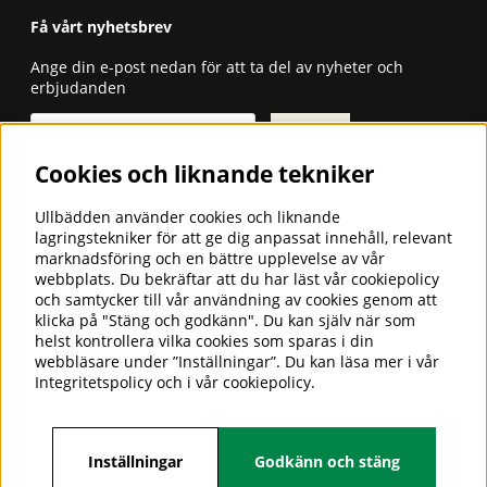
Få vårt nyhetsbrev
Ange din e-post nedan för att ta del av nyheter och
erbjudanden
Skicka
Cookies och liknande tekniker
ULLBÄDDEN - SÄNGKLÄDER FÖR
GOD SÖMN
Ullbädden använder cookies och liknande
lagringstekniker för att ge dig anpassat innehåll, relevant
Ullbädden AB är ett företag som
marknadsföring och en bättre upplevelse av vår
importerar och säljer sängkläder i
webbplats. Du bekräftar att du har läst vår cookiepolicy
cashmere-, camel-, alpacka- och
och samtycker till vår användning av cookies genom att
merinoull för en god och hälsosam
klicka på "Stäng och godkänn". Du kan själv när som
sömn.
helst kontrollera vilka cookies som sparas i din
webbläsare under ”Inställningar”. Du kan läsa mer i vår
Hos oss hittar du även överdrag till husbilsstolen,
Integritetspolicy
och i vår
cookiepolicy
.
stolsdynor, morgonrockar, tofflor, barnåkpåsar m.m. i
merinoull. Vi har 25 års branscherfarenhet.
Inställningar
Godkänn och stäng