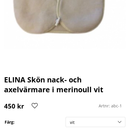
ELINA Skön nack- och
axelvärmare i merinoull vit
450
kr
Artnr:
abc-1
Färg: