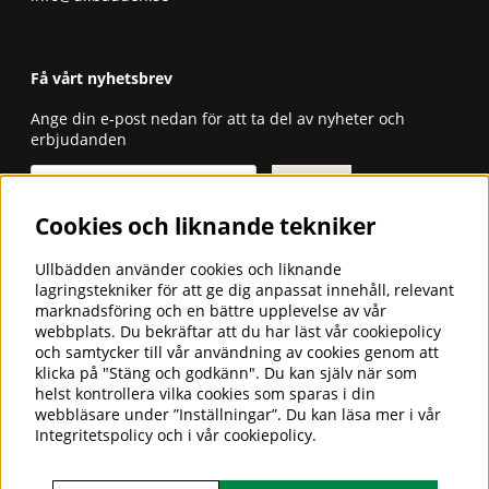
Få vårt nyhetsbrev
Ange din e-post nedan för att ta del av nyheter och
erbjudanden
Skicka
Cookies och liknande tekniker
ULLBÄDDEN - SÄNGKLÄDER FÖR
GOD SÖMN
Ullbädden använder cookies och liknande
lagringstekniker för att ge dig anpassat innehåll, relevant
Ullbädden AB är ett företag som
marknadsföring och en bättre upplevelse av vår
importerar och säljer sängkläder i
webbplats. Du bekräftar att du har läst vår cookiepolicy
cashmere-, camel-, alpacka- och
och samtycker till vår användning av cookies genom att
merinoull för en god och hälsosam
klicka på "Stäng och godkänn". Du kan själv när som
sömn.
helst kontrollera vilka cookies som sparas i din
webbläsare under ”Inställningar”. Du kan läsa mer i vår
Hos oss hittar du även överdrag till husbilsstolen,
Integritetspolicy
och i vår
cookiepolicy
.
stolsdynor, morgonrockar, tofflor, barnåkpåsar m.m. i
merinoull. Vi har 25 års branscherfarenhet.